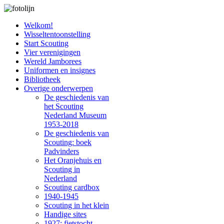
Welkom!
Wisseltentoonstelling
Start Scouting
Vier verenigingen
Wereld Jamborees
Uniformen en insignes
Bibliotheek
Overige onderwerpen
De geschiedenis van
het Scouting
Nederland Museum
1953-2018
De geschiedenis van
Scouting: boek
Padvinders
Het Oranjehuis en
Scouting in
Nederland
Scouting cardbox
1940-1945
Scouting in het klein
Handige sites
1927: fietstocht