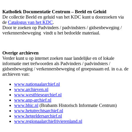
Katholiek Documentatie Centrum – Beeld en Geluid
De collectie Beeld en geluid van het KDC kunt u doorzoeken via
de
Catalogus van het KDC
.
Door te zoeken op Padvinders / padvindsters / gidsenbeweging /
verkennersbeweging vindt u het bedoelde materiaal.
Overige archieven
Verder kunt u op internet zoeken naar landelijke en of lokale
informatie met trefwoorden als Padvinders / padvindsters /
gidsenbeweging / verkennersbeweging of groepsnaam ed. in o.a. de
archieven van:
www.nationaalarchief.nl
www.archieven.nl
www.westfriesearchief.nl
www.anp-archief.nl
www.bhic.nl
(Brabants Historisch Informatie Centrum)
www.hetutrechtsarchief.nl
www.hetgeldersarchief.nl
www.regionaalarchiefrivierenland.nl