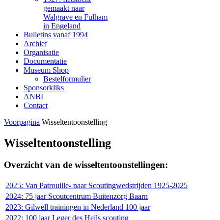
gemaakt naar
Walgrave en Fulham
in Engeland
Bulletins vanaf 1994
Archief
Organisatie
Documentatie
Museum Shop
Bestelformulier
Sponsorkliks
ANBI
Contact
Voorpagina
Wisseltentoonstelling
Wisseltentoonstelling
Overzicht van de wisseltentoonstellingen:
2025: Van Patrouille- naar Scoutingwedstrijden 1925-2025
2024: 75 jaar Scoutcentrum Buitenzorg Baarn
2023: Gilwell trainingen in Nederland 100 jaar
2022: 100 jaar Leger des Heils scouting