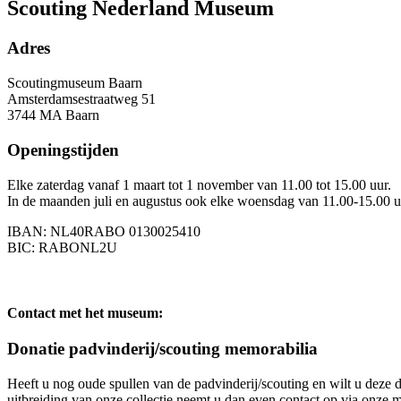
Scouting Nederland Museum
Adres
Scoutingmuseum Baarn
Amsterdamsestraatweg 51
3744 MA Baarn
Openingstijden
Elke zaterdag vanaf 1 maart tot 1 november van 11.00 tot 15.00 uur.
In de maanden juli en augustus ook elke woensdag van 11.00-15.00 uur
IBAN: NL40RABO 0130025410
BIC: RABONL2U
Contact met het museum:
Donatie padvinderij/scouting memorabilia
Heeft u nog oude spullen van de padvinderij/scouting en wilt u deze
uitbreiding van onze collectie neemt u dan even contact op via onze m