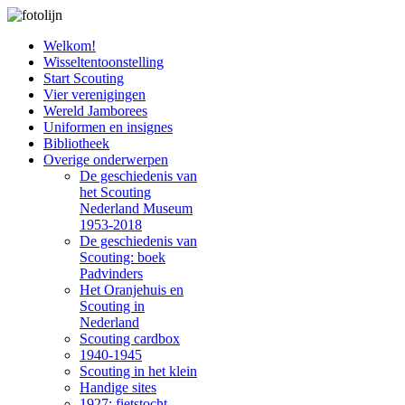
Welkom!
Wisseltentoonstelling
Start Scouting
Vier verenigingen
Wereld Jamborees
Uniformen en insignes
Bibliotheek
Overige onderwerpen
De geschiedenis van
het Scouting
Nederland Museum
1953-2018
De geschiedenis van
Scouting: boek
Padvinders
Het Oranjehuis en
Scouting in
Nederland
Scouting cardbox
1940-1945
Scouting in het klein
Handige sites
1927: fietstocht