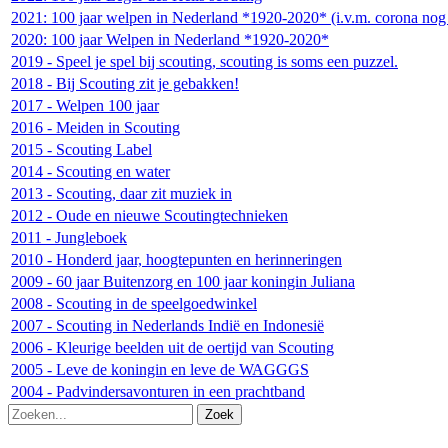
2021: 100 jaar welpen in Nederland *1920-2020* (i.v.m. corona nog 
2020: 100 jaar Welpen in Nederland *1920-2020*
2019 - Speel je spel bij scouting, scouting is soms een puzzel.
2018 - Bij Scouting zit je gebakken!
2017 - Welpen 100 jaar
2016 - Meiden in Scouting
2015 - Scouting Label
2014 - Scouting en water
2013 - Scouting, daar zit muziek in
2012 - Oude en nieuwe Scoutingtechnieken
2011 - Jungleboek
2010 - Honderd jaar, hoogtepunten en herinneringen
2009 - 60 jaar Buitenzorg en 100 jaar koningin Juliana
2008 - Scouting in de speelgoedwinkel
2007 - Scouting in Nederlands Indië en Indonesië
2006 - Kleurige beelden uit de oertijd van Scouting
2005 - Leve de koningin en leve de WAGGGS
2004 - Padvindersavonturen in een prachtband
Zoek