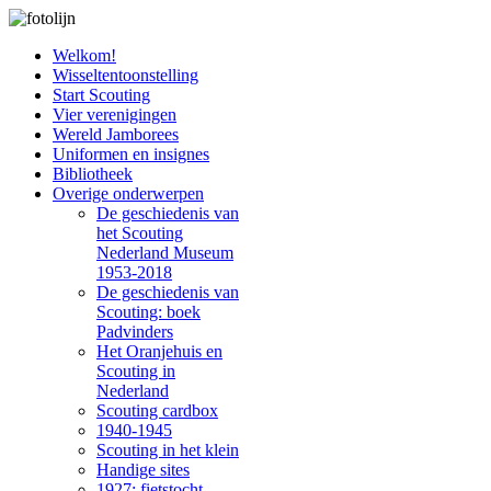
Welkom!
Wisseltentoonstelling
Start Scouting
Vier verenigingen
Wereld Jamborees
Uniformen en insignes
Bibliotheek
Overige onderwerpen
De geschiedenis van
het Scouting
Nederland Museum
1953-2018
De geschiedenis van
Scouting: boek
Padvinders
Het Oranjehuis en
Scouting in
Nederland
Scouting cardbox
1940-1945
Scouting in het klein
Handige sites
1927: fietstocht