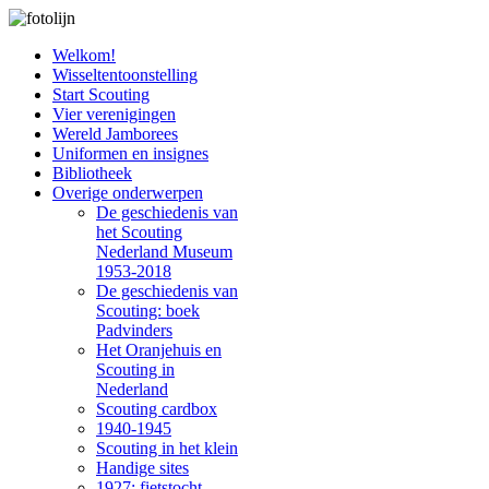
Welkom!
Wisseltentoonstelling
Start Scouting
Vier verenigingen
Wereld Jamborees
Uniformen en insignes
Bibliotheek
Overige onderwerpen
De geschiedenis van
het Scouting
Nederland Museum
1953-2018
De geschiedenis van
Scouting: boek
Padvinders
Het Oranjehuis en
Scouting in
Nederland
Scouting cardbox
1940-1945
Scouting in het klein
Handige sites
1927: fietstocht