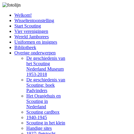
Welkom!
Wisseltentoonstelling
Start Scouting
Vier verenigingen
Wereld Jamborees
Uniformen en insignes
Bibliotheek
Overige onderwerpen
De geschiedenis van
het Scouting
Nederland Museum
1953-2018
De geschiedenis van
Scouting: boek
Padvinders
Het Oranjehuis en
Scouting in
Nederland
Scouting cardbox
1940-1945
Scouting in het klein
Handige sites
1927: fietstocht