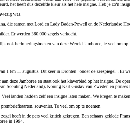
rd, het heeft dus dezelfde kleur als het hele insigne. Heb je zo'n insi
nwezig was.
ina, die samen met Lord en Lady Baden-Powell en de Nederlandse Hoo
ilder. Er werden 360.000 zegels verkocht.
uurlijk ook herinneringsboeken van deze Wereld Jamboree, te veel om op 
an 1 t/m 11 augustus. Dit keer in Dronten "onder de zeespiegel". Er 
r aan deze Jamboree en staat ook het klaverblad op het insigne. De op
van Scouting Nederland), Koning Karl Gustav van Zweden en prinses B
. Veel landen hadden zelf een insigne laten maken. We kregen te maken 
 prentbriefkaarten, souvenirs. Te veel om op te noemen.
zegel heeft in de pers veel kritiek gekregen. Een schaars geklede Fran
oree in 1994.