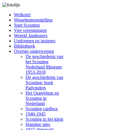
Welkom!
Wisseltentoonstelling
Start Scouting
Vier verenigingen
Wereld Jamborees
Uniformen en insignes
Bibliotheek
Overige onderwerpen
De geschiedenis van
het Scouting
Nederland Museum
1953-2018
De geschiedenis van
Scouting: boek
Padvinders
Het Oranjehuis en
Scouting in
Nederland
Scouting cardbox
1940-1945
Scouting in het klein
Handige sites
1927: fietstocht