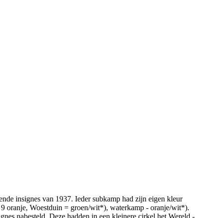
lende insignes van 1937. Ieder subkamp had zijn eigen kleur
 9 oranje, Woestduin = groen/wit*), waterkamp - oranje/wit*).
nes nabesteld. Deze hadden in een kleinere cirkel het Wereld -