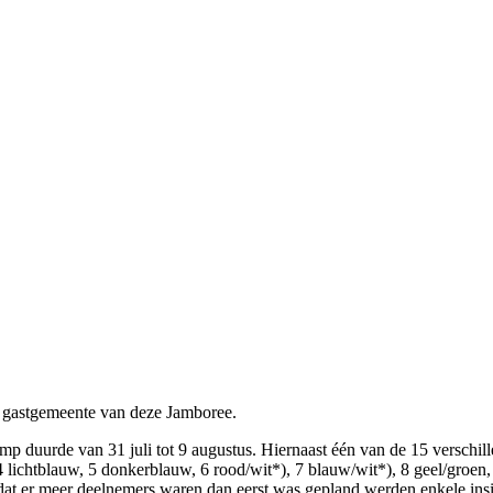
 gastgemeente van deze Jamboree.
p duurde van 31 juli tot 9 augustus. Hiernaast één van de 15 verschil
 lichtblauw, 5 donkerblauw, 6 rood/wit*), 7 blauw/wit*), 8 geel/groen,
at er meer deelnemers waren dan eerst was gepland werden enkele insig