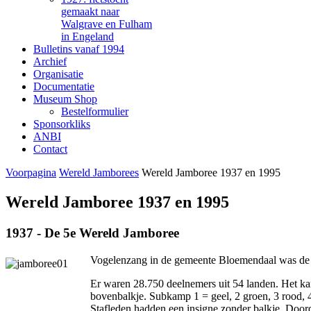
gemaakt naar
Walgrave en Fulham
in Engeland
Bulletins vanaf 1994
Archief
Organisatie
Documentatie
Museum Shop
Bestelformulier
Sponsorkliks
ANBI
Contact
Voorpagina
Wereld Jamborees
Wereld Jamboree 1937 en 1995
Wereld Jamboree 1937 en 1995
1937 - De 5e Wereld Jamboree
Vogelenzang in de gemeente Bloemendaal was de
Er waren 28.750 deelnemers uit 54 landen. Het kam
bovenbalkje. Subkamp 1 = geel, 2 groen, 3 rood, 4
Stafleden hadden een insigne zonder balkje. Doord