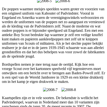
De poppen waarmee meisjes speelden waren groter en voorzien van
een origineel uniform van Kabouter of Padvindster. Vooral in
Engeland en Amerika waren de verenigingswinkels welvoorzien en
werden de uniformen van de poppen net zo aangepast en vernieuwd
als de kleding van de Padvindsters zelf. Naast de moderne en wat
oudere poppen is er bijzonder speelgoed uit Engeland. Een met een
antieke Boy Scout bedrukte lap waarmee je zelf een veilige knuffel
kunt maken en papieren aankleedpoppen met zelf uit te knippen
uniformen van Scouts of militairen. Als je het slechte papier bekijkt
realiseer je je dat er in de jaren 1939-1945 schaarste was aan allerlei
grondstoffen en dat het dus behelpen was voor zowel de fabrikanten
als de spelende jeugd.
Bordspellen nemen je mee terug naar de oertijd. Kijk hoe een
vroege Scout over het kartonnen speelveld vijf tegenstrevers moet
ontwijken om een bericht over te brengen aan Baden-Powell zelf. Er
is een spel van de Wereld Jamboree in 1929 en een kleine drukkerij
om in het kamp je eigen drukwerk te maken.
Kaartspellen zijn er in vele soorten. De bekendste is wellicht het
Padvinderspel, waarvan in Nederland meer dan 10 varianten zijn
verschenen sinds de jaren 20, de meest recente in 2007. De