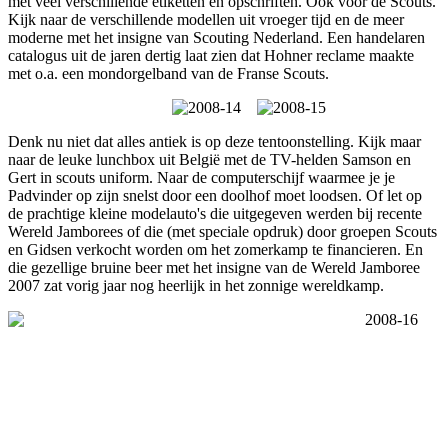
met veel verschillende etiketten en opschriften. Ook voor de Scouts.
Kijk naar de verschillende modellen uit vroeger tijd en de meer
moderne met het insigne van Scouting Nederland. Een handelaren
catalogus uit de jaren dertig laat zien dat Hohner reclame maakte
met o.a. een mondorgelband van de Franse Scouts.
Denk nu niet dat alles antiek is op deze tentoonstelling. Kijk maar
naar de leuke lunchbox uit België met de TV-helden Samson en
Gert in scouts uniform. Naar de computerschijf waarmee je je
Padvinder op zijn snelst door een doolhof moet loodsen. Of let op
de prachtige kleine modelauto's die uitgegeven werden bij recente
Wereld Jamborees of die (met speciale opdruk) door groepen Scouts
en Gidsen verkocht worden om het zomerkamp te financieren. En
die gezellige bruine beer met het insigne van de Wereld Jamboree
2007 zat vorig jaar nog heerlijk in het zonnige wereldkamp.