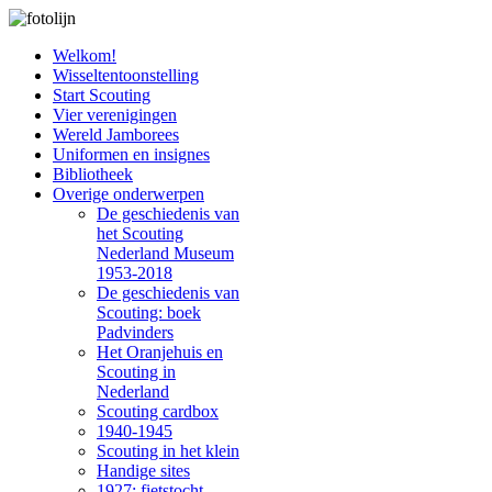
Welkom!
Wisseltentoonstelling
Start Scouting
Vier verenigingen
Wereld Jamborees
Uniformen en insignes
Bibliotheek
Overige onderwerpen
De geschiedenis van
het Scouting
Nederland Museum
1953-2018
De geschiedenis van
Scouting: boek
Padvinders
Het Oranjehuis en
Scouting in
Nederland
Scouting cardbox
1940-1945
Scouting in het klein
Handige sites
1927: fietstocht