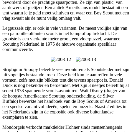
bevorderd door de prachtige spaarpotten. Ze zijn van plastic, van
aardewerk of gietijzer. Een antiek Amerikaans model bestaat uit een
tent waarin je je geld moet schuiven en waar een Boy Scout met een
vlag zwaait als de munt veilig omlaag valt.
Legpuzzels zijn er ook in vele varianten. De meest vrolijke zijn van
een patrouille olifanten scouts in het kamp of op trektocht. De
grootste is een vierkante meter groot, een vloerpuzzel, waarmee
Scouting Nederland in 1975 de nieuwe organisatie speelklaar
communiceerde.
Stripfiguur Snoopy beleefde veel avonturen als Scoutsleider met zijn
uit vogeltjes bestaande troep. Deze held kun je aantreffen in vele
vormen, zelfs met zijn blikken tent die tevens spaarpot is. Donald
Duck is nog bekender en beroemder. Met zijn 3 neefjes beleeft hij al
sedert 1938 spannende scouts-avonturen. Walt Disney (drager van
de hoogste Amerikaanse Scouting onderscheiding, de Silver
Buffalo) bewerkte het handboek van de Boy Scouts of America tot
een speelse variant vol ideeën, spelen en puzzels. Naast 2 edities in
het Nederlands zijn in de expositie ook diverse buitenlandse
exemplaren te zien.
Mondorgels verkocht marktleider Hohner sinds mensenheugenis