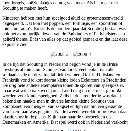
mondorgels, poëzieplaatjes en nog veel meer. Als het maar met
Scouting te maken heeft.
Kinderen hebben met hun speelgoed altijd de grotemensenwereld
nagespeeld. Dat kon met poppen, een fornuisje, een spoortrein of
miniatuur auto's. En sinds de honderd jaar dat Scouting bestaat was
ook het avontuurlijke leven van de Padvinders of Padvindsters een
geliefd thema. Er is van alles op dat gebied gemaakt en dat laat deze
expositie zien.
In de tijd dat Scouting in Nederland begon vond je in de Britse
toyshops al miniatuur Scoutjes van lood. Veel leuker dan alle
soldaatjes die uit dezelfde fabriek kwamen. Ook in Duitsland en
Frankrijk vond je kort daarna kleine loden Eclaireurs en Pfadfinder.
De originele antieke exemplaren tonen de sporen van speelplezier,
maar wat wil je na zoveel jaren. Lood mag nu niet meer gebruikt
worden voor kinderspeelgoed. Zelfs in de jaren dertig was dat al
bekend en maakte men in diverse landen kleine Scoutjes van
komposiet, een mengsel van zaagsel en lijm dat om een geraamte
van ijzerdraad was gegoten. Na de tweede wereldoorlog kwam daar
plastic voor in de plaats. Kijk maar naar de voorbeelden uit
Denemarken en Amerika. Dat spul werd ook in Nederland verkocht.