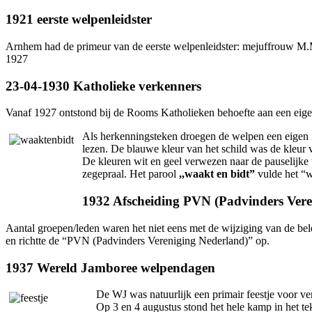
1921 eerste welpenleidster
Arnhem had de primeur van de eerste welpenleidster: mejuffrouw M.M.J
1927
23-04-1930 Katholieke verkenners
Vanaf 1927 ontstond bij de Rooms Katholieken behoefte aan een eigen 
Als herkenningsteken droegen de welpen een eigen ins
lezen. De blauwe kleur van het schild was de kleu
De kleuren wit en geel verwezen naar de pauselijke
zegepraal. Het parool
,,waakt en bidt”
vulde het “w
1932 Afscheiding PVN (Padvinders Vere
Aantal groepen/leden waren het niet eens met de wijziging van de bel
en richtte de “PVN (Padvinders Vereniging Nederland)” op.
1937 Wereld Jamboree welpendagen
De WJ was natuurlijk een primair feestje voor ve
Op 3 en 4 augustus stond het hele kamp in het t