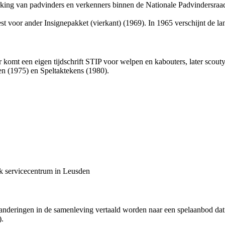
king van padvinders en verkenners binnen de Nationale Padvindersraad
st voor ander Insignepakket (vierkant) (1969). In 1965 verschijnt de l
 komt een eigen tijdschrift STIP voor welpen en kabouters, later scou
en (1975) en Speltaktekens (1980).
k servicecentrum
in Leusden
nderingen in de samenleving vertaald worden naar een spelaanbod dat 
).