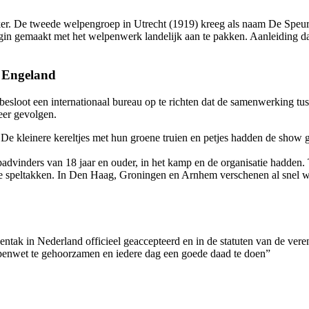
ker. De tweede welpengroep in Utrecht (1919) kreeg als naam De Speur
in gemaakt met het welpenwerk landelijk aan te pakken. Aanleiding da
n Engeland
besloot een internationaal bureau op te richten dat de samenwerking tu
eer gevolgen.
De kleinere kereltjes met hun groene truien en petjes hadden de show 
advinders van 18 jaar en ouder, in het kamp en de organisatie hadden. 
e speltakken. In Den Haag, Groningen en Arnhem verschenen al snel 
ntak in Nederland officieel geaccepteerd en in de statuten van de ve
elpenwet te gehoorzamen en iedere dag een goede daad te doen”