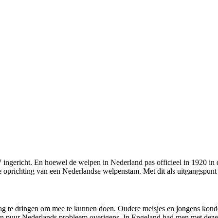
7 ingericht. En hoewel de welpen in Nederland pas officieel in 1920 i
rste oprichting van een Nederlandse welpenstam. Met dit als uitgangspu
rdag te dringen om mee te kunnen doen. Oudere meisjes en jongens kon
een puur Nederlands probleem overigens. In Engeland had men met dez