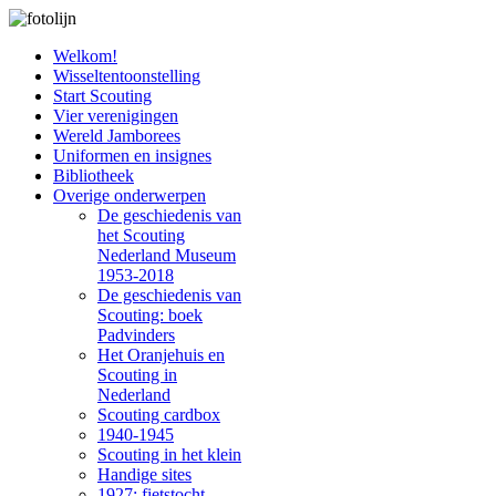
Welkom!
Wisseltentoonstelling
Start Scouting
Vier verenigingen
Wereld Jamborees
Uniformen en insignes
Bibliotheek
Overige onderwerpen
De geschiedenis van
het Scouting
Nederland Museum
1953-2018
De geschiedenis van
Scouting: boek
Padvinders
Het Oranjehuis en
Scouting in
Nederland
Scouting cardbox
1940-1945
Scouting in het klein
Handige sites
1927: fietstocht