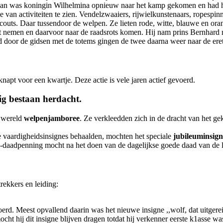
aarvan was koningin Wilhelmina opnieuw naar het kamp gekomen en had
ie van activiteiten te zien. Vendelzwaaiers, rijwielkunstenaars, ropesp
uts. Daar tussendoor de welpen. Ze lieten rode, witte, blauwe en oran
st nemen en daarvoor naar de raadsrots komen. Hij nam prins Bernhar
gd door de gidsen met de totems gingen de twee daarna weer naar de ere
napt voor een kwartje. Deze actie is vele jaren actief gevoerd.
rig bestaan herdacht.
 wereld
welpenjamboree
. Ze verkleedden zich in de dracht van het gek
e vaardigheidsinsignes behaalden, mochten het speciale
jubileuminsign
daadpenning mocht na het doen van de dagelijkse goede daad van de li
ekkers en leiding:
erd. Meest opvallend daarin was het nieuwe insigne ,,wolf, dat uitgere
ht hij dit insigne blijven dragen totdat hij verkenner eerste k1asse wa