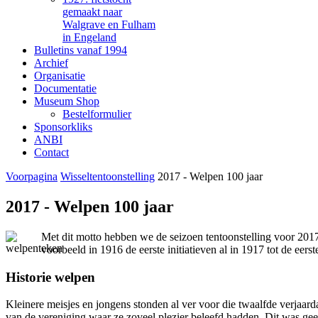
gemaakt naar
Walgrave en Fulham
in Engeland
Bulletins vanaf 1994
Archief
Organisatie
Documentatie
Museum Shop
Bestelformulier
Sponsorkliks
ANBI
Contact
Voorpagina
Wisseltentoonstelling
2017 - Welpen 100 jaar
2017 - Welpen 100 jaar
Met dit motto hebben we de seizoen tentoonstelling voor 201
voorbeeld in 1916 de eerste initiatieven al in 1917 tot de ee
Historie welpen
Kleinere meisjes en jongens stonden al ver voor die twaalfde verjaa
van de vereniging waar ze zoveel plezier beleefd hadden. Dit was g