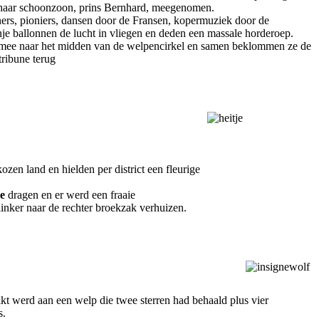
 haar schoonzoon, prins Bernhard, meegenomen.
inners, pioniers, dansen door de Fransen, kopermuziek door de
je ballonnen de lucht in vliegen en deden een massale horderoep.
d mee naar het midden van de welpencirkel en samen beklommen ze de
tribune terug
ozen land en hielden per district een fleurige
e
dragen en er werd een fraaie
nker naar de rechter broekzak verhuizen.
ikt werd aan een welp die twee sterren had behaald plus vier
s.