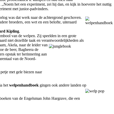
,,Noem het een experiment, zei hij dan, en kijk in hoeverre het nuttig
eriment met junior-padvinders.
rlog was dat werk naar de achtergrond geschoven.
re broeders, een wet en een belofte, uiteraard
rd Kipling
.
mbool van de welpen. Zij speelden in een grote
raard niet dezelfde taak en verantwoordelijkheden als
am, Akela, naar de leider van
loe de beer, Bagheera de
ers opstak ter herinnering aan
barentaal van de Noord-
 petje met gele biezen naar
ia het
welpenhandboek
gingen ook andere landen op
e boeken van de Engelsman John Hargrave, die een