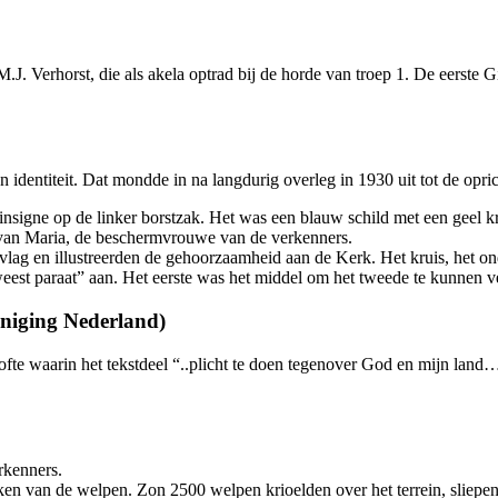
. Verhorst, die als akela optrad bij de horde van troep 1. De eerste 
identiteit. Dat mondde in na langdurig overleg in 1930 uit tot de opr
igne op de linker borstzak. Het was een blauw schild met een geel krui
r van Maria, de beschermvrouwe van de verkenners.
 vlag en illustreerden de gehoorzaamheid aan de Kerk. Het kruis, het 
eest paraat” aan. Het eerste was het middel om het tweede te kunnen v
niging Nederland)
ofte waarin het tekstdeel “..plicht te doen tegenover God en mijn land
rkenners.
eken van de welpen. Zon 2500 welpen krioelden over het terrein, sliep