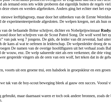
s iemand eens iets wilde proberen dat eigenlijk buiten de regels viel. 
n deze eisen en werden afgebroken. Anders ging het echter met het exp
euwe leeftijdsgroep, maar door het uitbreken van de Eerste Wereldoo
e experimenteerperiode afgesloten. De welpen kregen, net als hun oude
 van de befaamde Britse schrijver, dichter en Nobelprijswinnaar
Rudya
oond door het schrijven van de Scout Patrol Song. De wolf werd het sy
” van pak weg 7 jongens. De gids, de leider van dit zevental, had uite
ch de kans al wat te oefenen in leiderschap.
De welpenleider droeg de na
droegen De namen van de overige hoofdfiguren uit het verhaal zoals Ba
 de wouw, enz. De welp salueerde niet als een verkenner, die drie ving
twee gespreide vingers als de oren van een wolf, het teken dat in de ge
, voorts uit een groene trui, een halsdoek in groepskleur en een groen
uwe tak van de boy-scout beweging bleek al gauw een succes. Vooral v
g gebruikt, maar daarnaast waren er toch ook andere bronnen, zoals d
n.