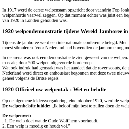
In 1917 werd de eerste welpenstam opgericht door vaandrig Fop Jon
welpenhorde vaarwel zeggen. Op dat moment echter was juist een beg
van 1920 in Londen gehouden was.
1920 welpendemonstratie tijdens Wereld Jamboree i
Tijdens de jamboree werd een internationale conferentie belegd. Men 
moest stimuleren. Voor Nederland had bovendien de jamboree nog m
In de arena was ook een demonstratie te zien geweest van de welpen. 
massale, door 500 welpen uitgevoerde horderoep.
Wat ook indruk had gemaakt was het aandeel dat de rover scouts, de p
Nederland werd direct en enthousiast begonnen met deze twee nieuw
geheel volgens de Britse regels.
1920 Officieel nw welpentak : Wet en belofte
Op de algemene leidersvergadering, eind oktober 1920, werd de welpe
De welpenbelofte luidde:
,,Ik beloof mijn best te zullen doen de w
De welpenwet:
,,1. De welp doet wat de Oude Wolf hem voorhoudt.
2. Een welp is moedig en houdt vol.”