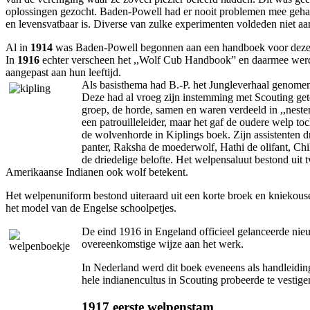
oplossingen gezocht. Baden-Powell had er nooit problemen mee gehad al
en levensvatbaar is. Diverse van zulke experimenten voldeden niet aa
Al in
1914
was Baden-Powell begonnen aan een handboek voor deze ni
In
1916
echter verscheen het ,,Wolf Cub Handbook” en daarmee werd d
aangepast aan hun leeftijd.
Als basisthema had B.-P. het Jungleverhaal genomen
Deze had al vroeg zijn instemming met Scouting get
groep, de horde, samen en waren verdeeld in ,,nesten
een patrouilleleider, maar het gaf de oudere welp to
de wolvenhorde in Kiplings boek. Zijn assistenten 
panter, Raksha de moederwolf, Hathi de olifant, Chil
de driedelige belofte. Het welpensaluut bestond uit 
Amerikaanse Indianen ook wolf betekent.
Het welpenuniform bestond uiteraard uit een korte broek en kniekousen
het model van de Engelse schoolpetjes.
De eind 1916 in Engeland officieel gelanceerde nie
overeenkomstige wijze aan het werk.
In Nederland werd dit boek eveneens als handleidin
hele indianencultus in Scouting probeerde te vestige
1917 eerste welpenstam