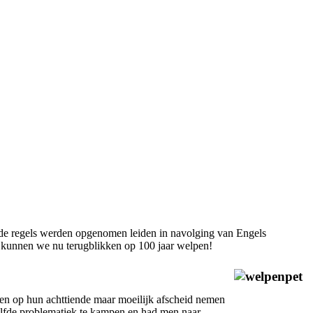
n de regels werden opgenomen leiden in navolging van Engels
nt kunnen we nu terugblikken op 100 jaar welpen!
den op hun achttiende maar moeilijk afscheid nemen
elfde problematiek te kampen en had men naar