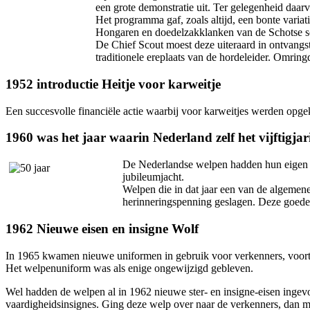
een grote demonstratie uit. Ter gelegenheid d
Het programma gaf, zoals altijd, een bonte variat
Hongaren en doedelzakklanken van de Schotse sco
De Chief Scout moest deze uiteraard in ontvang
traditionele ereplaats van de hordeleider. Omrin
1952 introductie Heitje voor karweitje
Een succesvolle financiële actie waarbij voor karweitjes werden opgek
1960 was het jaar waarin Nederland zelf het vijftigja
De Nederlandse welpen hadden hun eigen
jubileumjacht.
Welpen die in dat jaar een van de algemen
herinneringspenning geslagen. Deze goede-
1962 Nieuwe eisen en insigne Wolf
In 1965 kwamen nieuwe uniformen in gebruik voor verkenners, voortr
Het welpenuniform was als enige ongewijzigd gebleven.
Wel hadden de welpen al in 1962 nieuwe ster- en insigne-eisen ingevo
vaardigheidsinsignes. Ging deze welp over naar de verkenners, dan moc