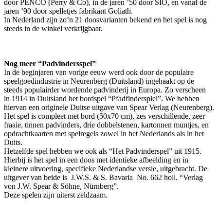
door PENCO (Perry & Co), in de jaren ’50 door SIO, en vanaf de
jaren ’90 door spelletjes fabrikant Goliath.
In Nederland zijn zo’n 21 doosvarianten bekend en het spel is nog
steeds in de winkel verkrijgbaar.
Nog meer “Padvindersspel”
In de beginjaren van vorige eeuw werd ook door de populaire
speelgoedindustrie in Neurenberg (Duitsland) ingehaakt op de
steeds populairder wordende padvinderij in Europa. Zo verscheen
in 1914 in Duitsland het bordspel “Pfadfinderspiel”. We hebben
hiervan een originele Duitse uitgave van Spear Verlag (Neurenberg).
Het spel is compleet met bord (50x70 cm), zes verschillende, zeer
fraaie, tinnen padvinders, drie dobbelstenen, kartonnen muntjes, en
opdrachtkaarten met spelregels zowel in het Nederlands als in het
Duits.
Hetzelfde spel hebben we ook als “Het Padvinderspel” uit 1915.
Hierbij is het spel in een doos met identieke afbeelding en in
kleinere uitvoering, specifieke Nederlandse versie, uitgebracht. De
uitgever van beide is J.W.S. & S. Bavaria No. 662 holl. “Verlag
von J.W. Spear & Söhne, Nürnberg”.
Deze spelen zijn uiterst zeldzaam.