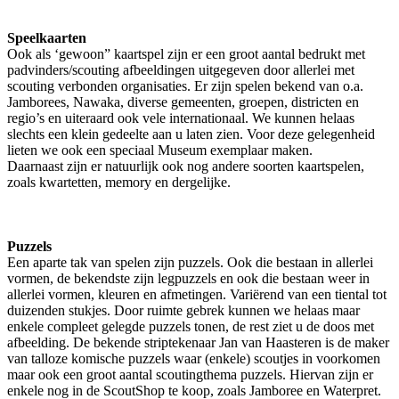
Speelkaarten
Ook als ‘gewoon” kaartspel zijn er een groot aantal bedrukt met
padvinders/scouting afbeeldingen uitgegeven door allerlei met
scouting verbonden organisaties. Er zijn spelen bekend van o.a.
Jamborees, Nawaka, diverse gemeenten, groepen, districten en
regio’s en uiteraard ook vele internationaal. We kunnen helaas
slechts een klein gedeelte aan u laten zien. Voor deze gelegenheid
lieten we ook een speciaal Museum exemplaar maken.
Daarnaast zijn er natuurlijk ook nog andere soorten kaartspelen,
zoals kwartetten, memory en dergelijke.
Puzzels
Een aparte tak van spelen zijn puzzels. Ook die bestaan in allerlei
vormen, de bekendste zijn legpuzzels en ook die bestaan weer in
allerlei vormen, kleuren en afmetingen. Variërend van een tiental tot
duizenden stukjes. Door ruimte gebrek kunnen we helaas maar
enkele compleet gelegde puzzels tonen, de rest ziet u de doos met
afbeelding. De bekende striptekenaar Jan van Haasteren is de maker
van talloze komische puzzels waar (enkele) scoutjes in voorkomen
maar ook een groot aantal scoutingthema puzzels. Hiervan zijn er
enkele nog in de ScoutShop te koop, zoals Jamboree en Waterpret.