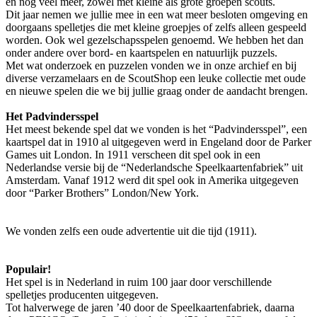
en nog veel meer, zowel met kleine als grote groepen scouts.
Dit jaar nemen we jullie mee in een wat meer besloten omgeving en
doorgaans spelletjes die met kleine groepjes of zelfs alleen gespeeld
worden. Ook wel gezelschapsspelen genoemd. We hebben het dan
onder andere over bord- en kaartspelen en natuurlijk puzzels.
Met wat onderzoek en puzzelen vonden we in onze archief en bij
diverse verzamelaars en de ScoutShop een leuke collectie met oude
en nieuwe spelen die we bij jullie graag onder de aandacht brengen.
Het Padvindersspel
Het meest bekende spel dat we vonden is het “Padvindersspel”, een
kaartspel dat in 1910 al uitgegeven werd in Engeland door de Parker
Games uit London. In 1911 verscheen dit spel ook in een
Nederlandse versie bij de “Nederlandsche Speelkaartenfabriek” uit
Amsterdam. Vanaf 1912 werd dit spel ook in Amerika uitgegeven
door “Parker Brothers” London/New York.
We vonden zelfs een oude advertentie uit die tijd (1911).
Populair!
Het spel is in Nederland in ruim 100 jaar door verschillende
spelletjes producenten uitgegeven.
Tot halverwege de jaren ’40 door de Speelkaartenfabriek, daarna