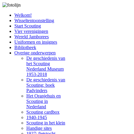
Welkom!
Wisseltentoonstelling
Start Scouting
Vier verenigingen
Wereld Jamborees
Uniformen en insignes
Bibliotheek
Overige onderwerpen
De geschiedenis van
het Scouting
Nederland Museum
1953-2018
De geschiedenis van
Scouting: boek
Padvinders
Het Oranjehuis en
Scouting in
Nederland
Scouting cardbox
1940-1945
Scouting in het klein
Handige sites
1927: fietstocht